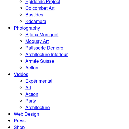
Epidemic Project
Colcombet Art
Bastides
Kdcamera
Photography
Bijoux Moniquet
Moquay Art
Patisserie Demoro
Architecture Intérieur
Armée Suisse
Action
Vidéos
Expérimental
Art
Action
Party
Architecture
Web Design
Press
Shop