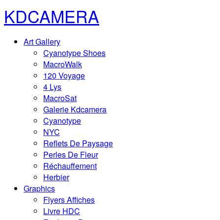
KDCAMERA
Art Gallery
Cyanotype Shoes
MacroWalk
120 Voyage
4 Lys
MacroSat
Galerie Kdcamera
Cyanotype
NYC
Reflets De Paysage
Perles De Fleur
Réchauffement
Herbier
Graphics
Flyers Affiches
Livre HDC