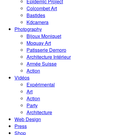
Epidemic Project
Colcombet Art
Bastides
Kdcamera
Photography
Bijoux Moniquet
Moquay Art
Patisserie Demoro
Architecture Intérieur
Armée Suisse
Action
Vidéos
Expérimental
Art
Action
Party
Architecture
Web Design
Press
Shop