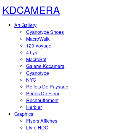
KDCAMERA
Art Gallery
Cyanotype Shoes
MacroWalk
120 Voyage
4 Lys
MacroSat
Galerie Kdcamera
Cyanotype
NYC
Reflets De Paysage
Perles De Fleur
Réchauffement
Herbier
Graphics
Flyers Affiches
Livre HDC