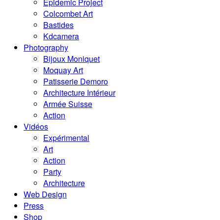
Epidemic Project
Colcombet Art
Bastides
Kdcamera
Photography
Bijoux Moniquet
Moquay Art
Patisserie Demoro
Architecture Intérieur
Armée Suisse
Action
Vidéos
Expérimental
Art
Action
Party
Architecture
Web Design
Press
Shop