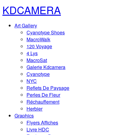
KDCAMERA
Art Gallery
Cyanotype Shoes
MacroWalk
120 Voyage
4 Lys
MacroSat
Galerie Kdcamera
Cyanotype
NYC
Reflets De Paysage
Perles De Fleur
Réchauffement
Herbier
Graphics
Flyers Affiches
Livre HDC