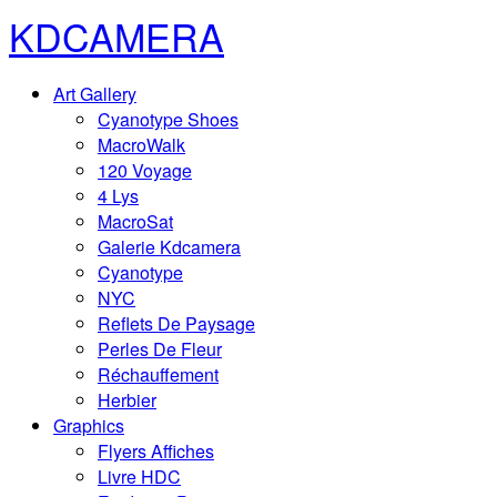
KDCAMERA
Art Gallery
Cyanotype Shoes
MacroWalk
120 Voyage
4 Lys
MacroSat
Galerie Kdcamera
Cyanotype
NYC
Reflets De Paysage
Perles De Fleur
Réchauffement
Herbier
Graphics
Flyers Affiches
Livre HDC