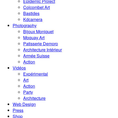
Epidemic Project
Colcombet Art
Bastides
Kdcamera
Photography
Bijoux Moniquet
Moquay Art
Patisserie Demoro
Architecture Intérieur
Armée Suisse
Action
Vidéos
Expérimental
Art
Action
Party
Architecture
Web Design
Press
Shop